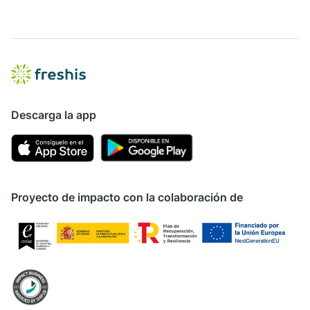
que es un aceite de calidad superior, sin ningún defecto y
con una acidez menor a 0,8 grados. En
Freshis.com
puedes comprar aceite de oliva virgen extra o AOVE online.
Variedades de Aceite de Oliva Virgen Extra o
AOVE
Descarga la app
El aceite de oliva puede clasificarse según su calidad y
pureza, de mayor a menor, en: Aceite de Oliva Virgen Extra
(AOVE), Aceite de Oliva Virgen (AOV), o simplemente Aceite
de Oliva (AO). Dentro de esta clasificación existen
numerosas variedades de aceites que podemos distinguir
Proyecto de impacto con la colaboración de
por el tipo de aceituna que se ha utilizado en su
elaboración. En España hay más de 200 variedades de
aceitunas por lo que hay un amplio catálogo de aceites
disponibles en el mercado. En Freshis puedes encontrar
dos de las variedades más importantes de nuestro país:
Aceite de Oliva Virgen Extra Arbequina
de Verde y Amen.
La recolección de esta aceituna es extra temprana, el 10 de